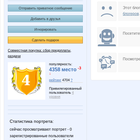
HelenZ
Julletta
Этот блог
Отправить приватное сообщение
блогеров
.
Добавить в друзья
Игнорировать
MALINA-NN
MamaN
Посетит
Сделать подарок
Совместная покупка: сбор предоплаты,
раздачи
Noriko
Nutka
Посмотре
популярность:
-3
4358 место
↓
рейтинг
4704
?
Rovich
Shark1
Привилегированный
пользователь
4
уровня
alena-ol
anaida
Статистика портрета:
сейчас просматривают портрет - 0
зарегистрированные пользователи