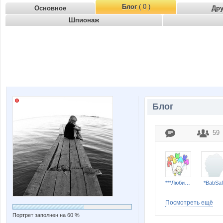
Блог
( 0 )
Основное
Др
Шпионаж
Блог
59
***Любимка***
*BabSaf
Посмотреть ещё
Портрет заполнен на 60 %